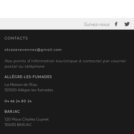
Suivez-nous
CONTACTS
otcezecevennes@gmail.com
Nos points d’information touristique à contacter par courrier
postal ou téléphone
ALLÈGRE-LES-FUMADES
La Maison de l'Eau
30500 Allègre-les-fumades
04 66 24 80 24
BARJAC
120 Place Charles Guynet
30430 BARJAC