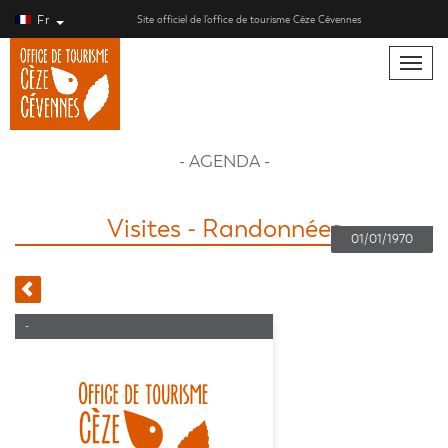
Fr
Site officiel de l’office de tourisme Cèze Cévennes
Toggle
naviga
- AGENDA -
Visites - Randonnées
01/01/1970
-