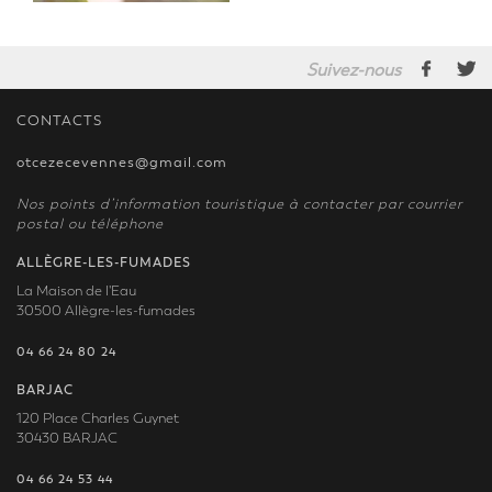
Suivez-nous
CONTACTS
otcezecevennes@gmail.com
Nos points d’information touristique à contacter par courrier
postal ou téléphone
ALLÈGRE-LES-FUMADES
La Maison de l'Eau
30500 Allègre-les-fumades
04 66 24 80 24
BARJAC
120 Place Charles Guynet
30430 BARJAC
04 66 24 53 44