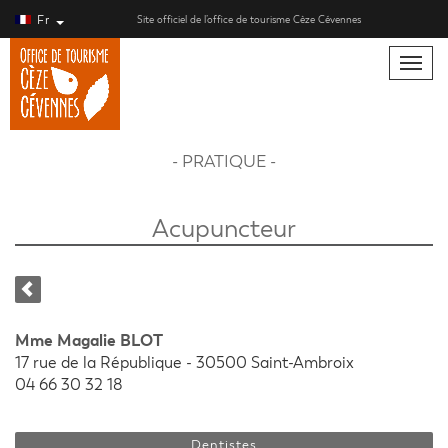
Fr
Site officiel de l’office de tourisme Cèze Cévennes
Toggle
naviga
- PRATIQUE -
Acupuncteur
Mme Magalie BLOT
17 rue de la République -
30500 Saint-Ambroix
04 66 30 32 18
Dentistes