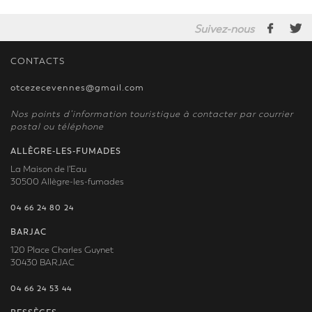
Suivez-nous
CONTACTS
otcezecevennes@gmail.com
Nos points d’information touristique à contacter par courrier
postal ou téléphone
ALLÈGRE-LES-FUMADES
La Maison de l'Eau
30500 Allègre-les-fumades
04 66 24 80 24
BARJAC
120 Place Charles Guynet
30430 BARJAC
04 66 24 53 44