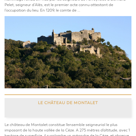
Pelet, seigneur d’Alès, est le premier acte connu attestant de
l’occupation du lieu. En 1209, le comte de ...
LE CHÂTEAU DE MONTALET
Le château de Montalet constitue l'ensemble seigneurial le plus
imposant de la haute vallée de la Cèze. A 275 mètres d'altitude, avec 1
hectare de superficie, il surplombe un méandre de la Cèze, et observe