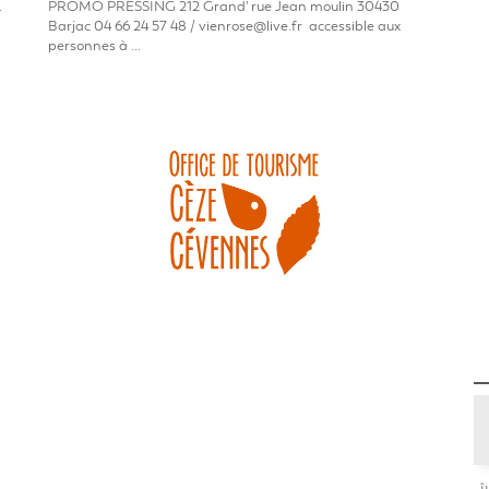
.
PROMO PRESSING 212 Grand' rue Jean moulin 30430
Barjac 04 66 24 57 48 / vienrose@live.fr accessible aux
personnes à ...