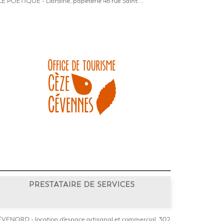
E POÉTIQUE - Librairie, papeterie 46 rue Saint ...
PRESTATAIRE DE SERVICES
VENORD - location d'espace artisanal et commercial. 302