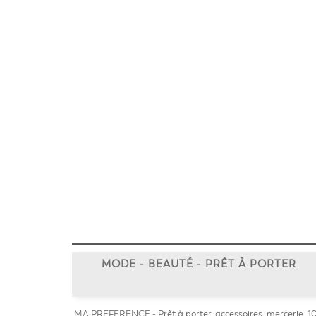
MODE - BEAUTÉ - PRÊT À PORTER
MA PREFERENCE - Prêt à porter, accessoires, mercerie. 10