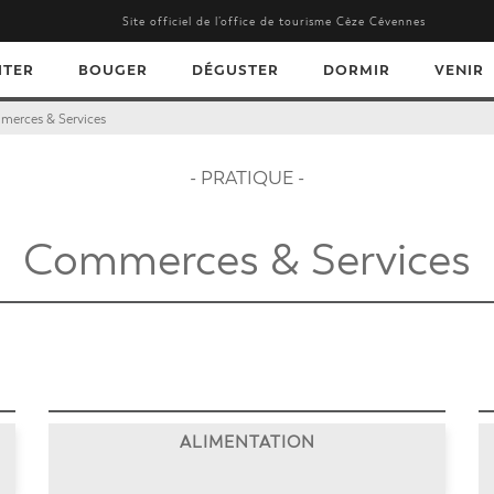
Site officiel de l’office de tourisme Cèze Cévennes
ITER
BOUGER
DÉGUSTER
DORMIR
VENIR
erces & Services
- PRATIQUE -
Commerces & Services
ALIMENTATION