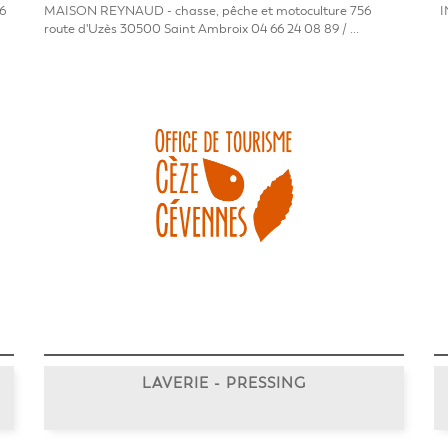
6
MAISON REYNAUD - chasse, pêche et motoculture 756
IN
route d'Uzès 30500 Saint Ambroix 04 66 24 08 89 / ...
LAVERIE - PRESSING