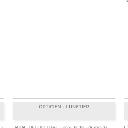
ÎL
OPTICIEN - LUNETIER
5,
BARJAC OPTIQUE LEPAGE Jean-Charles - 24 place du
CÉ