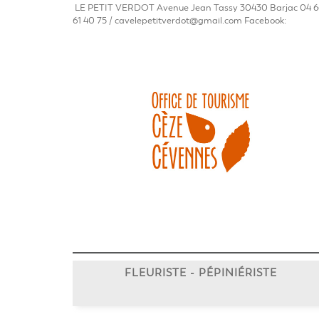
LE PETIT VERDOT Avenue Jean Tassy 30430 Barjac 04 6
61 40 75 / cavelepetitverdot@gmail.com Facebook:
FLEURISTE - PÉPINIÉRISTE