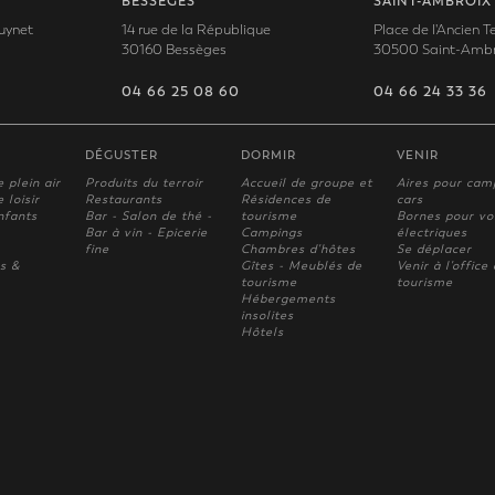
BESSÈGES
SAINT-AMBROIX
uynet
14 rue de la République
Place de l'Ancien 
30160 Bessèges
30500 Saint-Ambr
04 66 25 08 60
04 66 24 33 36
DÉGUSTER
DORMIR
VENIR
e plein air
Produits du terroir
Accueil de groupe et
Aires pour cam
 loisir
Restaurants
Résidences de
cars
nfants
Bar - Salon de thé -
tourisme
Bornes pour vo
Bar à vin - Epicerie
Campings
électriques
fine
Chambres d'hôtes
Se déplacer
s &
Gîtes - Meublés de
Venir à l'office
tourisme
tourisme
Hébergements
insolites
Hôtels