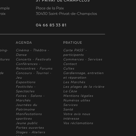
ST PRIVAT DE CHAMPCLOS
Temple
Place de la Paix
oix
30430 Saint-Privat-de-Champclos
04 66 85 33 81
AGENDA
PRATIQUE
ping-
Cinéma - Théâtre -
Carte PASS' -
Danse
participants
itures
Concerts - Festivals
Commerces - Services
Conférences -
Contact
Rencontres - Forums
Cultes
 de
Concours - Tournoi -
Gardiennage, entretien
Jeu
et réparation
Expositions
Les Marchés
Festivités -
Les plages de la rivière
Spectacles
La Cèze
Foires - Salons -
Mentions légales
Marchés
Numéros utiles
Journées du
Services
Patrimoine
Santé
Manifestations
Votre avis nous
sportives
intèresse
Jeune public
Vos réclamations
Portes ouvertes
Stages - Ateliers