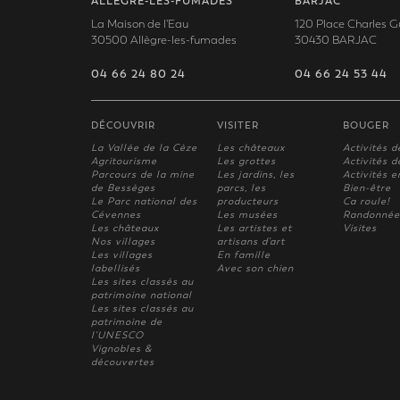
ALLÈGRE-LES-FUMADES
BARJAC
La Maison de l'Eau
120 Place Charles G
30500 Allègre-les-fumades
30430 BARJAC
04 66 24 80 24
04 66 24 53 44
DÉCOUVRIR
VISITER
BOUGER
La Vallée de la Cèze
Les châteaux
Activités d
Agritourisme
Les grottes
Activités de
Parcours de la mine
Les jardins, les
Activités e
de Bessèges
parcs, les
Bien-être
Le Parc national des
producteurs
Ca roule!
Cévennes
Les musées
Randonnée
Les châteaux
Les artistes et
Visites
Nos villages
artisans d'art
Les villages
En famille
labellisés
Avec son chien
Les sites classés au
patrimoine national
Les sites classés au
patrimoine de
l'UNESCO
Vignobles &
découvertes