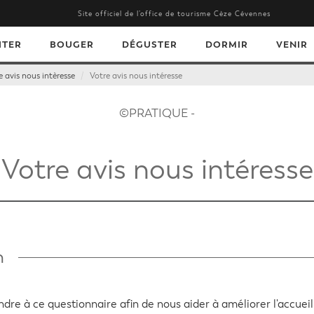
Site officiel de l’office de tourisme Cèze Cévennes
ITER
BOUGER
DÉGUSTER
DORMIR
VENIR
e avis nous intèresse
Votre avis nous intéresse
©PRATIQUE -
Votre avis nous intéresse
n
re à ce questionnaire afin de nous aider à améliorer l'accuei