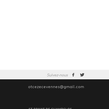
Suivez-nous
otcezecevennes@gmail.com