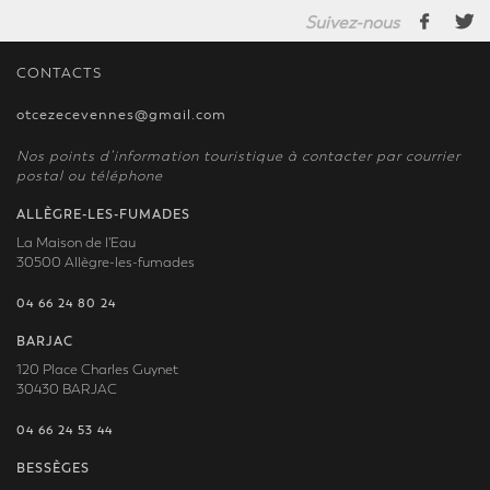
Suivez-nous
CONTACTS
otcezecevennes@gmail.com
Nos points d’information touristique à contacter par courrier
postal ou téléphone
ALLÈGRE-LES-FUMADES
La Maison de l'Eau
30500 Allègre-les-fumades
04 66 24 80 24
BARJAC
120 Place Charles Guynet
30430 BARJAC
04 66 24 53 44
BESSÈGES