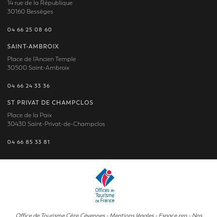
14 rue de la République
30160 Bessèges
04 66 25 08 60
SAINT-AMBROIX
Place de l'Ancien Temple
30500 Saint-Ambroix
04 66 24 33 36
ST PRIVAT DE CHAMPCLOS
Place de la Paix
30430 Saint-Privat-de-Champclos
04 66 85 33 81
Office de Tourisme Cèze Cévennes -
Mentions légales
-
Espace pro
-
Nos