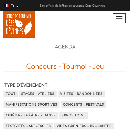
Fr
Site officiel de l’office de tourisme Cèze Cévennes
Toggle
naviga
- AGENDA -
Concours - Tournoi - Jeu
TYPE D'ÉVÉNEMENT :
TOUT
STAGES - ATELIERS
VISITES - RANDONNÉES
MANIFESTATIONS SPORTIVES
CONCERTS - FESTIVALS
CINÉMA - THÉÂTRE - DANSE
EXPOSITIONS
FESTIVITÉS - SPECTACLES
VIDES GRENIERS - BROCANTES