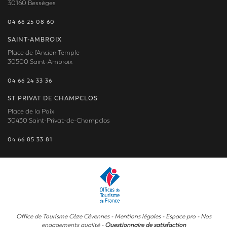
30160 Bessèges
04 66 25 08 60
SAINT-AMBROIX
Place de l'Ancien Temple
30500 Saint-Ambroix
04 66 24 33 36
ST PRIVAT DE CHAMPCLOS
Place de la Paix
30430 Saint-Privat-de-Champclos
04 66 85 33 81
Office de Tourisme Cèze Cévennes -
Mentions légales
-
Espace pro
-
Nos
engagements qualité
-
Questionnaire de satisfaction