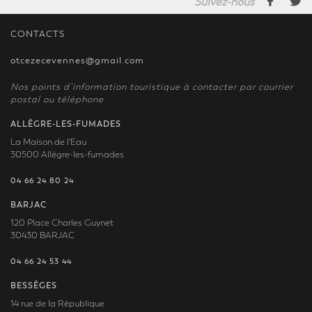
Suivez-nous
CONTACTS
otcezecevennes@gmail.com
Nos points d’information touristique à contacter par courrier
postal ou téléphone
ALLÈGRE-LES-FUMADES
La Maison de l'Eau
30500 Allègre-les-fumades
04 66 24 80 24
BARJAC
120 Place Charles Guynet
30430 BARJAC
04 66 24 53 44
BESSÈGES
14 rue de la République