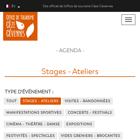
Fr
Site officiel de l’office de tourisme Cèze Cévennes
Toggle
naviga
- AGENDA -
Stages - Ateliers
TYPE D'ÉVÉNEMENT :
TOUT
STAGES - ATELIERS
VISITES - RANDONNÉES
MANIFESTATIONS SPORTIVES
CONCERTS - FESTIVALS
CINÉMA - THÉÂTRE - DANSE
EXPOSITIONS
FESTIVITÉS - SPECTACLES
VIDES GRENIERS - BROCANTES