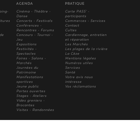
AGENDA
PRATIQUE
ping-
Cinéma - Théâtre -
Carte PASS' -
Danse
participants
itures
Concerts - Festivals
Commerces - Services
Conférences -
Contact
Rencontres - Forums
Cultes
 de
Concours - Tournoi -
Gardiennage, entretien
Jeu
et réparation
Expositions
Les Marchés
Festivités -
Les plages de la rivière
Spectacles
La Cèze
Foires - Salons -
Mentions légales
Marchés
Numéros utiles
Journées du
Services
Patrimoine
Santé
Manifestations
Votre avis nous
sportives
intèresse
Jeune public
Vos réclamations
Portes ouvertes
Stages - Ateliers
Vides greniers -
Brocantes
Visites - Randonnées