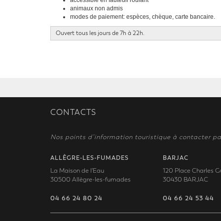
accessible en fauteuil roulant
animaux non admis
modes de paiement: espèces, chèque, carte bancaire.
Ouvert tous les jours de 7h à 22h.
CONTACTS
Nos points d’information touristique à contacter pa
ALLÈGRE-LES-FUMADES
BARJAC
La Maison de l'Eau
120 Place Charles G
30500 Allègre-les-fumades
30430 BARJAC
04 66 24 80 24
04 66 24 53 44