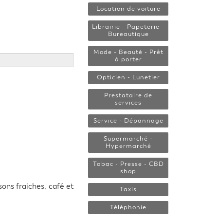
Location de voiture
Librairie - Papeterie -
Bureautique
Mode - Beauté - Prêt
à porter
Opticien - Lunetier
Prestataire de
services
Service - Dépannage
Supermarché -
Hypermarché
Tabac - Presse - CBD
shop
sons fraiches, café et
Taxis
Téléphonie