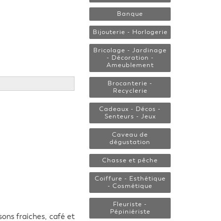
Banque
Bijouterie - Horlogerie
Bricolage - Jardinage
- Décoration -
Ameublement
Brocanterie -
Recyclerie
Cadeaux - Décos -
Senteurs - Jeux
Caveau de
dégustation
Chasse et pêche
Coiffure - Esthétique
- Cosmétique
Fleuriste -
Pépiniériste
sons fraiches, café et