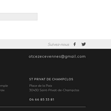
Suivez-nous
otcezecevennes@gmail.com
ST PRIVAT DE CHAMPCLOS
Temple
Place de la Paix
oix
30430 Saint-Privat-de-Champclos
04 66 85 33 81