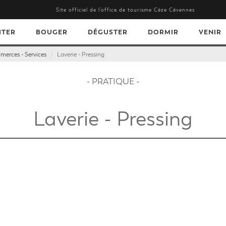
Site officiel de l’office de tourisme Cèze Cévennes
ITER
BOUGER
DÉGUSTER
DORMIR
VENIR
erces - Services
Laverie - Pressing
- PRATIQUE -
Laverie - Pressing