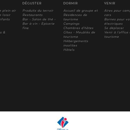
DÉGUSTER
DORMIR
VENIR
e plein air
Produits du terroir
Accueil de groupe et
Aires pour cam
 loisir
Restaurants
Résidences de
cars
nfants
Bar - Salon de thé -
tourisme
Bornes pour vo
Bar à vin - Epicerie
Campings
électriques
fine
Chambres d'hôtes
Se déplacer
s &
Gîtes - Meublés de
Venir à l'office
tourisme
tourisme
Hébergements
insolites
Hôtels