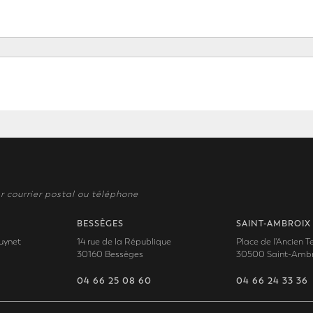
r courrier postal ou téléphone
BESSÈGES
SAINT-AMBROIX
uynet
14 rue de la République
Place de l'Ancien 
30160 Bessèges
30500 Saint-Ambr
04 66 25 08 60
04 66 24 33 36