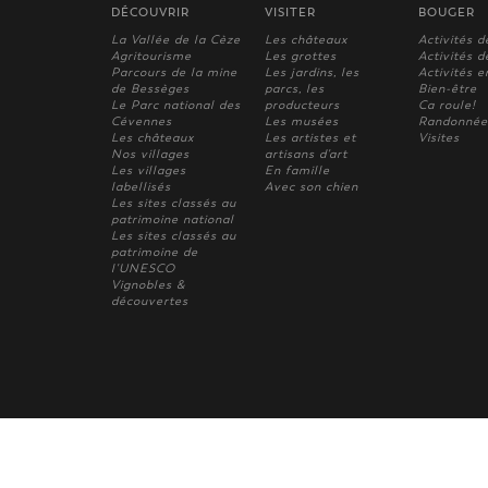
DÉCOUVRIR
VISITER
BOUGER
La Vallée de la Cèze
Les châteaux
Activités d
Agritourisme
Les grottes
Activités de
Parcours de la mine
Les jardins, les
Activités e
de Bessèges
parcs, les
Bien-être
Le Parc national des
producteurs
Ca roule!
Cévennes
Les musées
Randonnée
Les châteaux
Les artistes et
Visites
Nos villages
artisans d'art
Les villages
En famille
labellisés
Avec son chien
Les sites classés au
patrimoine national
Les sites classés au
patrimoine de
l'UNESCO
Vignobles &
découvertes