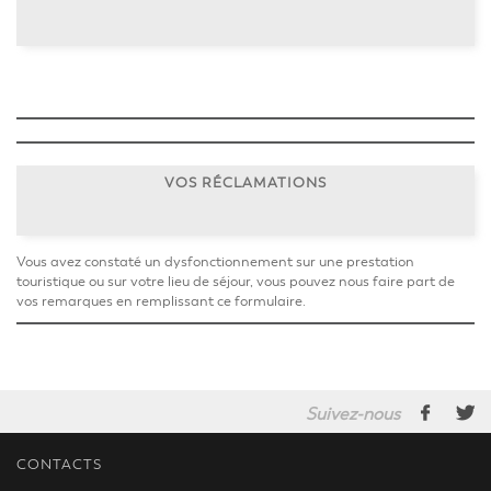
VOS RÉCLAMATIONS
Vous avez constaté un dysfonctionnement sur une prestation
touristique ou sur votre lieu de séjour, vous pouvez nous faire part de
vos remarques en remplissant ce formulaire.
Suivez-nous
CONTACTS