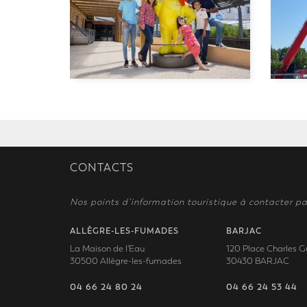
CONTACTS
Nos points d’information touristique à contacter pa
ALLÈGRE-LES-FUMADES
BARJAC
La Maison de l'Eau
120 Place Charles G
30500 Allègre-les-fumades
30430 BARJAC
04 66 24 80 24
04 66 24 53 44