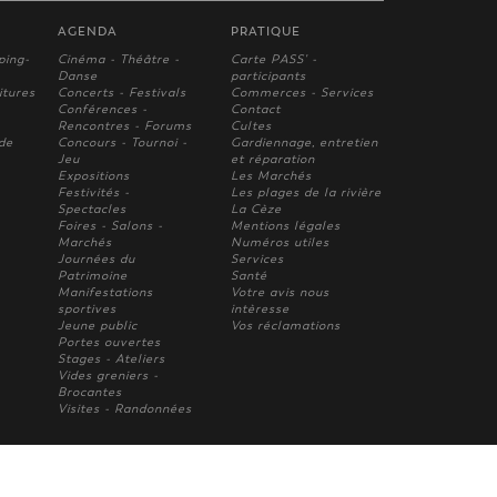
AGENDA
PRATIQUE
ping-
Cinéma - Théâtre -
Carte PASS' -
Danse
participants
itures
Concerts - Festivals
Commerces - Services
Conférences -
Contact
Rencontres - Forums
Cultes
 de
Concours - Tournoi -
Gardiennage, entretien
Jeu
et réparation
Expositions
Les Marchés
Festivités -
Les plages de la rivière
Spectacles
La Cèze
Foires - Salons -
Mentions légales
Marchés
Numéros utiles
Journées du
Services
Patrimoine
Santé
Manifestations
Votre avis nous
sportives
intèresse
Jeune public
Vos réclamations
Portes ouvertes
Stages - Ateliers
Vides greniers -
Brocantes
Visites - Randonnées