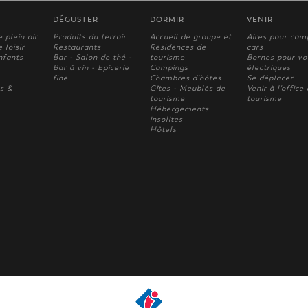
DÉGUSTER
DORMIR
VENIR
e plein air
Produits du terroir
Accueil de groupe et
Aires pour cam
 loisir
Restaurants
Résidences de
cars
nfants
Bar - Salon de thé -
tourisme
Bornes pour vo
Bar à vin - Epicerie
Campings
électriques
fine
Chambres d'hôtes
Se déplacer
s &
Gîtes - Meublés de
Venir à l'office
tourisme
tourisme
Hébergements
insolites
Hôtels