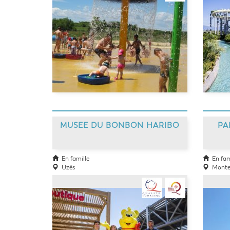
MUSEE DU BONBON HARIBO
PA
En famille
En fam
Uzès
Monte