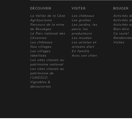
DÉCOUVRIR
VISITER
BOUGER
La Vallée de la Cèze
Les châteaux
Activités d
Agritourisme
Les grottes
Activités de
Parcours de la mine
Les jardins, les
Activités e
de Bessèges
parcs, les
Bien-être
Le Parc national des
producteurs
Ca roule!
Cévennes
Les musées
Randonnée
Les châteaux
Les artistes et
Visites
Nos villages
artisans d'art
Les villages
En famille
labellisés
Avec son chien
Les sites classés au
patrimoine national
Les sites classés au
patrimoine de
l'UNESCO
Vignobles &
découvertes