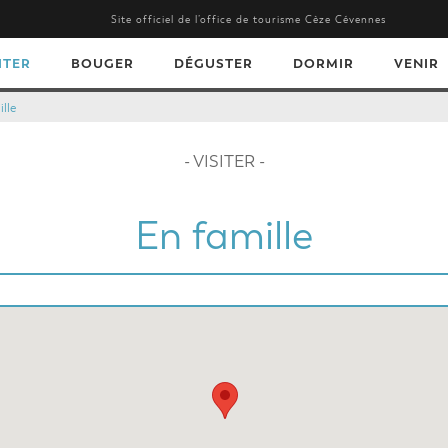
Site officiel de l’office de tourisme Cèze Cévennes
ITER
BOUGER
DÉGUSTER
DORMIR
VENIR
lle
- VISITER -
En famille