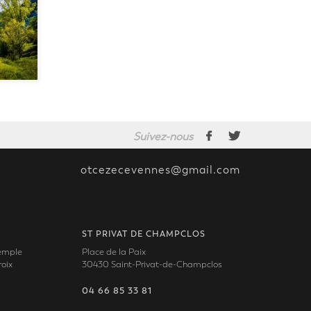
Suivez-nous
otcezecevennes@gmail.com
ST PRIVAT DE CHAMPCLOS
Temple
Place de la Paix
oix
30430 Saint-Privat-de-Champclos
04 66 85 33 81