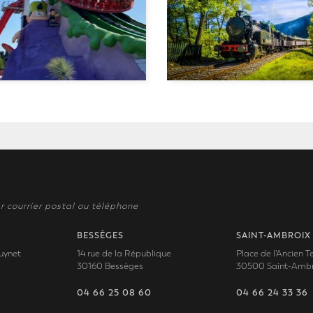
r courrier postal ou téléphone
BESSÈGES
SAINT-AMBROIX
uynet
14 rue de la République
Place de l'Ancien 
30160 Bessèges
30500 Saint-Ambr
04 66 25 08 60
04 66 24 33 36