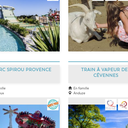
RC SPIROU PROVENCE
TRAIN À VAPEUR DE
CÉVENNES
ille
En famille
ux
Anduze