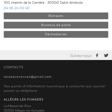
100 chemin de la Carrière - 30500 Saint-Ambroix
04 66 24 00 40
Banques
Bureaux de poste
Déchetteries
Suivez-nous
CONTACTS
otcezecevennes@gmail.com
Nos points d’information touristique à contacter par courrier
postal ou téléphone
ALLÈGRE-LES-FUMADES
La Maison de l'Eau
30500 Allègre-les-fumades