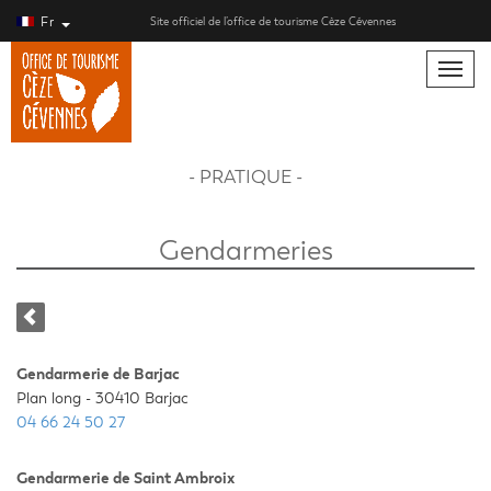
Fr
Site officiel de l’office de tourisme Cèze Cévennes
Toggle
naviga
- PRATIQUE -
Gendarmeries
Gendarmerie de Barjac
Plan long - 30410 Barjac
04 66 24 50 27
Gendarmerie de Saint Ambroix