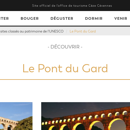
Site officiel de l’office de tourisme Cèze Cévennes
ITER
BOUGER
DÉGUSTER
DORMIR
VENIR
 sites classés au patrimoine de l'UNESCO
Le Pont du Gard
- DÉCOUVRIR -
Le Pont du Gard