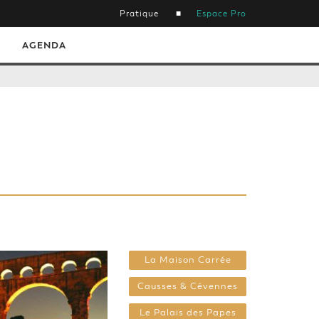
Pratique
Espace Pro
AGENDA
La Maison Carrée
Causses & Cévennes
Le Palais des Papes