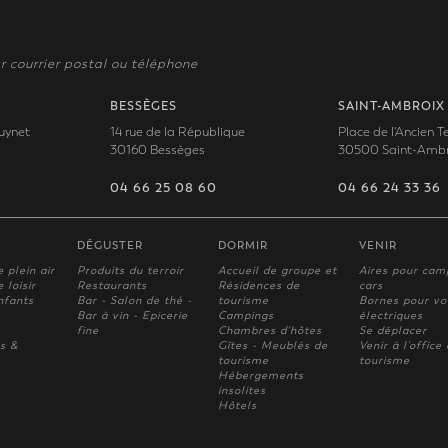
r courrier postal ou téléphone
BESSÈGES
SAINT-AMBROIX
uynet
14 rue de la République
Place de l'Ancien 
30160 Bessèges
30500 Saint-Ambr
04 66 25 08 60
04 66 24 33 36
DÉGUSTER
DORMIR
VENIR
e plein air
Produits du terroir
Accueil de groupe et
Aires pour cam
 loisir
Restaurants
Résidences de
cars
nfants
Bar - Salon de thé -
tourisme
Bornes pour vo
Bar à vin - Epicerie
Campings
électriques
fine
Chambres d'hôtes
Se déplacer
s &
Gîtes - Meublés de
Venir à l'office
tourisme
tourisme
Hébergements
insolites
Hôtels