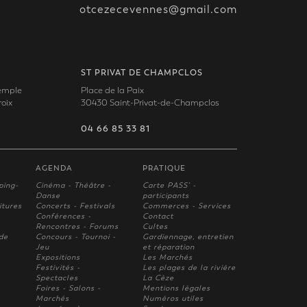
otcezecevennes@gmail.com
ST PRIVAT DE CHAMPCLOS
Temple
Place de la Paix
oix
30430 Saint-Privat-de-Champclos
04 66 85 33 81
AGENDA
PRATIQUE
ping-
Cinéma - Théâtre -
Carte PASS' -
Danse
participants
itures
Concerts - Festivals
Commerces - Services
Conférences -
Contact
Rencontres - Forums
Cultes
 de
Concours - Tournoi -
Gardiennage, entretien
Jeu
et réparation
Expositions
Les Marchés
Festivités -
Les plages de la rivière
Spectacles
La Cèze
Foires - Salons -
Mentions légales
Marchés
Numéros utiles