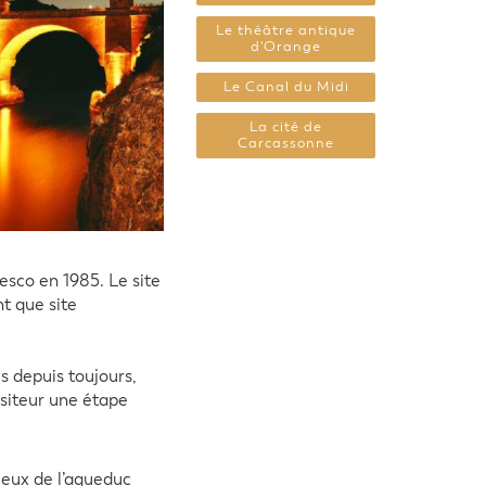
Le théâtre antique
d'Orange
Le Canal du Midi
La cité de
Carcassonne
esco en 1985. Le site
nt que site
s depuis toujours,
visiteur une étape
gieux de l’aqueduc