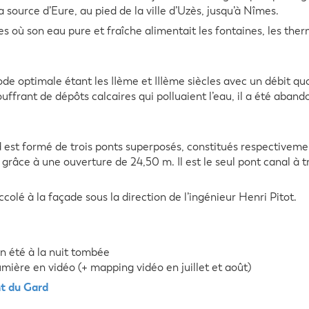
source d’Eure, au pied de la ville d’Uzès, jusqu’à Nîmes.
où son eau pure et fraîche alimentait les fontaines, les therme
ode optimale étant les IIème et IIIème siècles avec un débit q
ouffrant de dépôts calcaires qui polluaient l’eau, il a été aban
est formé de trois ponts superposés, constitués respectivemen
râce à une ouverture de 24,50 m. Il est le seul pont canal à tr
ccolé à la façade sous la direction de l’ingénieur Henri Pitot.
n été à la nuit tombée
umière en vidéo (+ mapping vidéo en juillet et août)
t du Gard