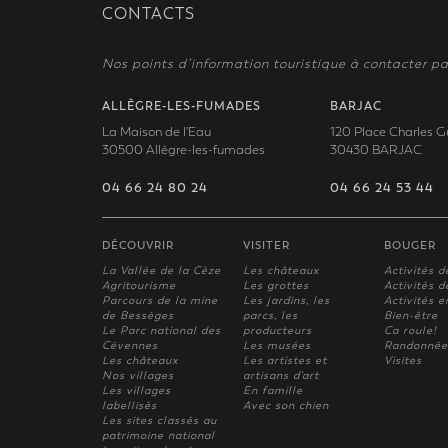
CONTACTS
Nos points d’information touristique à contacter pa
ALLÈGRE-LES-FUMADES
BARJAC
La Maison de l'Eau
120 Place Charles G
30500 Allègre-les-fumades
30430 BARJAC
04 66 24 80 24
04 66 24 53 44
DÉCOUVRIR
VISITER
BOUGER
La Vallée de la Cèze
Les châteaux
Activités d
Agritourisme
Les grottes
Activités de
Parcours de la mine
Les jardins, les
Activités e
de Bessèges
parcs, les
Bien-être
Le Parc national des
producteurs
Ca roule!
Cévennes
Les musées
Randonnée
Les châteaux
Les artistes et
Visites
Nos villages
artisans d'art
Les villages
En famille
labellisés
Avec son chien
Les sites classés au
patrimoine national