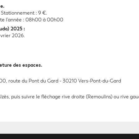
e.
e. Stationnement : 9 €.
oute l'année : 08h00 à 00h00
udo) 2025 :
évrier 2026.
meture des espaces.
400, route du Pont du Gard - 30210 Vers-Pont-du-Gard
zès, puis suivre le fléchage rive droite (Remoulins) ou rive ga