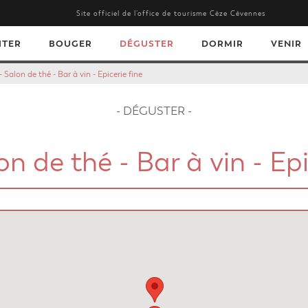
Site officiel de l’office de tourisme Cèze Cévennes
ITER
BOUGER
DÉGUSTER
DORMIR
VENIR
- Salon de thé - Bar à vin - Epicerie fine
- DÉGUSTER -
on de thé - Bar à vin - Epi