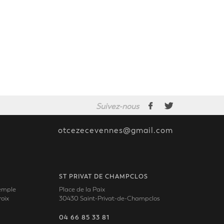
Suivez-nous
otcezecevennes@gmail.com
ST PRIVAT DE CHAMPCLOS
Temple
Place de la Paix
oix
30430 Saint-Privat-de-Champclos
04 66 85 33 81