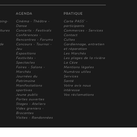
AGENDA
PRATIQUE
ping-
Cinéma - Théâtre -
Carte PASS' -
Danse
participants
itures
Concerts - Festivals
Commerces - Services
Conférences -
Contact
Rencontres - Forums
Cultes
 de
Concours - Tournoi -
Gardiennage, entretien
Jeu
et réparation
Expositions
Les Marchés
Festivités -
Les plages de la rivière
Spectacles
La Cèze
Foires - Salons -
Mentions légales
Marchés
Numéros utiles
Journées du
Services
Patrimoine
Santé
Manifestations
Votre avis nous
sportives
intèresse
Jeune public
Vos réclamations
Portes ouvertes
Stages - Ateliers
Vides greniers -
Brocantes
Visites - Randonnées