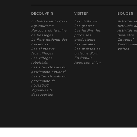
DÉCOUVRIR
VISITER
BOUGER
La Vallée de la Cèze
Les châteaux
Activités d
Agritourisme
Les grottes
Activités de
Parcours de la mine
Les jardins, les
Activités e
de Bessèges
parcs, les
Bien-être
Le Parc national des
producteurs
Ca roule!
Cévennes
Les musées
Randonnée
Les châteaux
Les artistes et
Visites
Nos villages
artisans d'art
Les villages
En famille
labellisés
Avec son chien
Les sites classés au
patrimoine national
Les sites classés au
patrimoine de
l'UNESCO
Vignobles &
découvertes