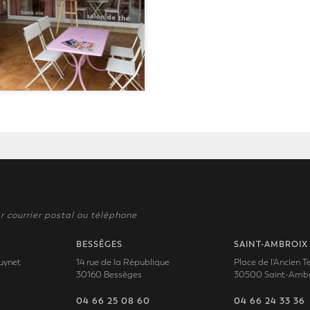
r courrier postal ou téléphone
BESSÈGES
SAINT-AMBROIX
uynet
14 rue de la République
Place de l'Ancien 
30160 Bessèges
30500 Saint-Ambr
04 66 25 08 60
04 66 24 33 36