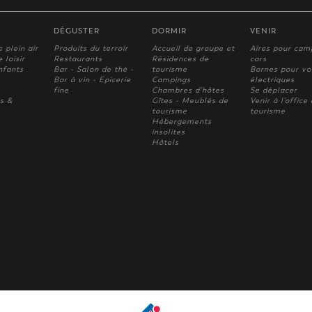
DÉGUSTER
DORMIR
VENIR
e plein air
Produits du terroir
Accueil de groupe et
Aires pour cam
 loisir
Restaurants
Résidences de
cars
nfants
Bar - Salon de thé -
tourisme
Bornes pour vo
Bar à vin - Epicerie
Campings
électriques
fine
Chambres d'hôtes
Se déplacer
s &
Gîtes - Meublés de
Venir à l'office
tourisme
tourisme
Hébergements
insolites
Hôtels