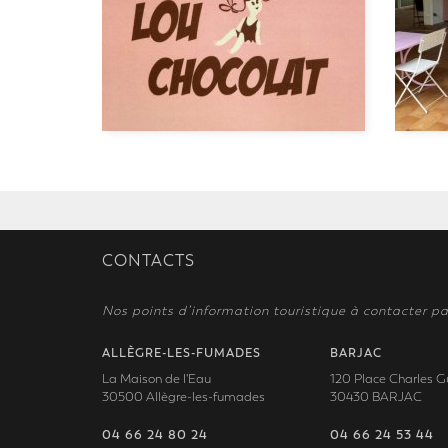
CONTACTS
Nos points d’information touristique à contacter pa
ALLÈGRE-LES-FUMADES
BARJAC
La Maison de l'Eau
120 Place Charles G
30500 Allègre-les-fumades
30430 BARJAC
04 66 24 80 24
04 66 24 53 44