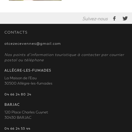
Suivez-nous
CONTACTS
otcezecevennes@gmail.com
Nos points d’information touristique à contacter par courrier
postal ou téléphone
ALLÈGRE-LES-FUMADES
La Maison de l'Eau
30500 Allègre-les-fumades
04 66 24 80 24
BARJAC
120 Place Charles Guynet
30430 BARJAC
04 66 24 53 44