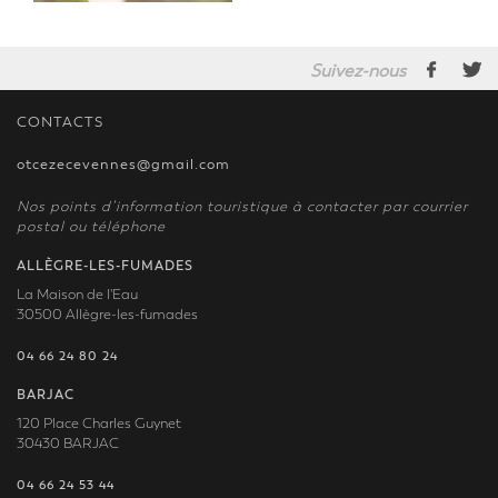
Suivez-nous
CONTACTS
otcezecevennes@gmail.com
Nos points d’information touristique à contacter par courrier
postal ou téléphone
ALLÈGRE-LES-FUMADES
La Maison de l'Eau
30500 Allègre-les-fumades
04 66 24 80 24
BARJAC
120 Place Charles Guynet
30430 BARJAC
04 66 24 53 44