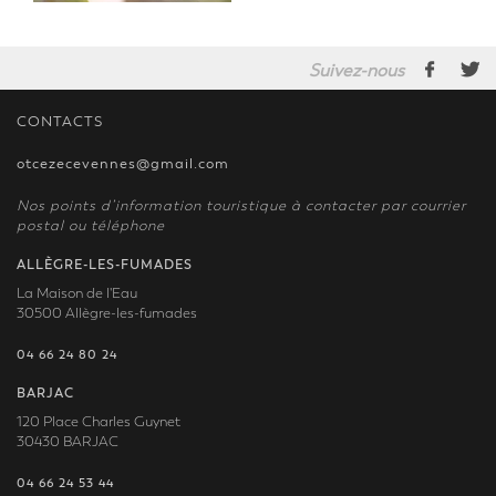
Suivez-nous
CONTACTS
otcezecevennes@gmail.com
Nos points d’information touristique à contacter par courrier
postal ou téléphone
ALLÈGRE-LES-FUMADES
La Maison de l'Eau
30500 Allègre-les-fumades
04 66 24 80 24
BARJAC
120 Place Charles Guynet
30430 BARJAC
04 66 24 53 44