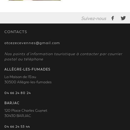
Suivez-nous
CONTACTS
otcezecevennes@gmail.com
Nos points d’information touristique à contacter par courrier
postal ou téléphone
ALLÈGRE-LES-FUMADES
La Maison de l'Eau
30500 Allègre-les-fumades
04 66 24 80 24
BARJAC
120 Place Charles Guynet
30430 BARJAC
04 66 24 53 44