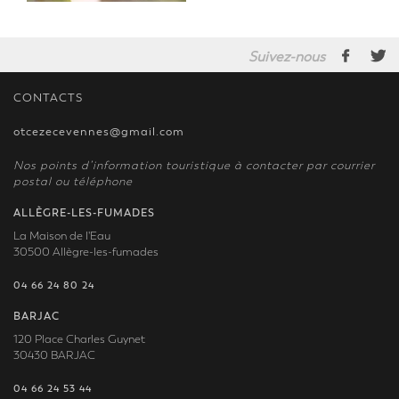
Suivez-nous
CONTACTS
otcezecevennes@gmail.com
Nos points d’information touristique à contacter par courrier
postal ou téléphone
ALLÈGRE-LES-FUMADES
La Maison de l'Eau
30500 Allègre-les-fumades
04 66 24 80 24
BARJAC
120 Place Charles Guynet
30430 BARJAC
04 66 24 53 44