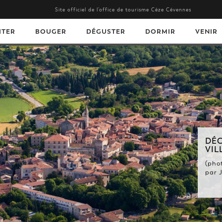
Site officiel de l’office de tourisme Cèze Cévennes
ITER
BOUGER
DÉGUSTER
DORMIR
VENIR
DÉCOUVREZ NOS BEAUX
VILLAGES.
(photo de Barjac, village de caractère,
par J.M. ANDRE - Gard Tourisme) ...
En savoir +