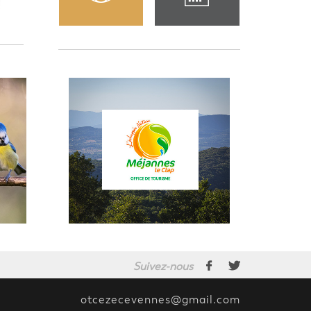
Suivez-nous
otcezecevennes@gmail.com