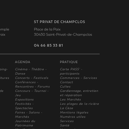
ST PRIVAT DE CHAMPCLOS
Temple
Place de la Paix
oix
30430 Saint-Privat-de-Champclos
04 66 85 33 81
AGENDA
PRATIQUE
ping-
Cinéma - Théâtre -
Carte PASS' -
Danse
participants
itures
Concerts - Festivals
Commerces - Services
Conférences -
Contact
Rencontres - Forums
Cultes
 de
Concours - Tournoi -
Gardiennage, entretien
Jeu
et réparation
Expositions
Les Marchés
Festivités -
Les plages de la rivière
Spectacles
La Cèze
Foires - Salons -
Mentions légales
Marchés
Numéros utiles
Journées du
Services
Patrimoine
Santé