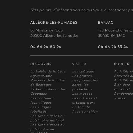
Nos points d’information touristique à contacter pa
ALLÈGRE-LES-FUMADES
BARJAC
La Maison de l'Eau
120 Place Charles G
30500 Allègre-les-fumades
30430 BARJAC
04 66 24 80 24
04 66 24 53 44
DÉCOUVRIR
VISITER
BOUGER
La Vallée de la Cèze
Les châteaux
Activités d
Agritourisme
Les grottes
Activités de
Parcours de la mine
Les jardins, les
Activités e
de Bessèges
parcs, les
Bien-être
Le Parc national des
producteurs
Ca roule!
Cévennes
Les musées
Randonnée
Les châteaux
Les artistes et
Visites
Nos villages
artisans d'art
Les villages
En famille
labellisés
Avec son chien
Les sites classés au
patrimoine national
Les sites classés au
patrimoine de