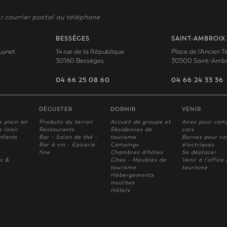
r courrier postal ou téléphone
BESSÈGES
SAINT-AMBROIX
uynet
14 rue de la République
Place de l'Ancien 
30160 Bessèges
30500 Saint-Ambr
04 66 25 08 60
04 66 24 33 36
DÉGUSTER
DORMIR
VENIR
e plein air
Produits du terroir
Accueil de groupe et
Aires pour cam
 loisir
Restaurants
Résidences de
cars
nfants
Bar - Salon de thé -
tourisme
Bornes pour vo
Bar à vin - Epicerie
Campings
électriques
fine
Chambres d'hôtes
Se déplacer
s &
Gîtes - Meublés de
Venir à l'office
tourisme
tourisme
Hébergements
insolites
Hôtels