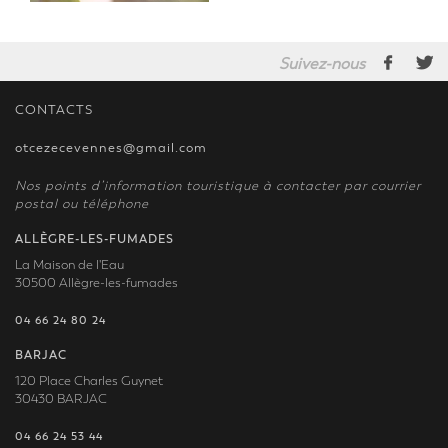
Suivez-nous
CONTACTS
otcezecevennes@gmail.com
Nos points d’information touristique à contacter par courrier
postal ou téléphone
ALLÈGRE-LES-FUMADES
La Maison de l'Eau
30500 Allègre-les-fumades
04 66 24 80 24
BARJAC
120 Place Charles Guynet
30430 BARJAC
04 66 24 53 44