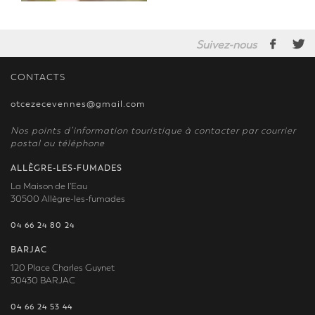
Suivez-nous
CONTACTS
otcezecevennes@gmail.com
Nos points d’information touristique à contacter par courrier
postal ou téléphone
ALLÈGRE-LES-FUMADES
La Maison de l'Eau
30500 Allègre-les-fumades
04 66 24 80 24
BARJAC
120 Place Charles Guynet
30430 BARJAC
04 66 24 53 44