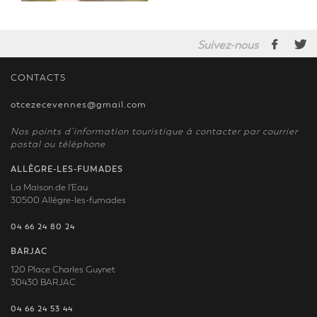
Suivez-nous
CONTACTS
otcezecevennes@gmail.com
Nos points d’information touristique à contacter par courrier
postal ou téléphone
ALLÈGRE-LES-FUMADES
La Maison de l'Eau
30500 Allègre-les-fumades
04 66 24 80 24
BARJAC
120 Place Charles Guynet
30430 BARJAC
04 66 24 53 44