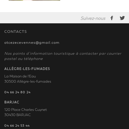
Suivez-nous
CONTACTS
otcezecevennes@gmail.com
Nos points d’information touristique à contacter par courrier
postal ou téléphone
ALLÈGRE-LES-FUMADES
La Maison de l'Eau
30500 Allègre-les-fumades
04 66 24 80 24
BARJAC
120 Place Charles Guynet
30430 BARJAC
04 66 24 53 44