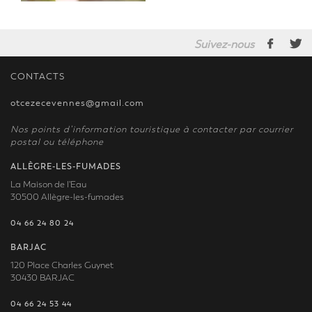
Suivez-nous
CONTACTS
otcezecevennes@gmail.com
Nos points d’information touristique à contacter par courrier
postal ou téléphone
ALLÈGRE-LES-FUMADES
La Maison de l'Eau
30500 Allègre-les-fumades
04 66 24 80 24
BARJAC
120 Place Charles Guynet
30430 BARJAC
04 66 24 53 44