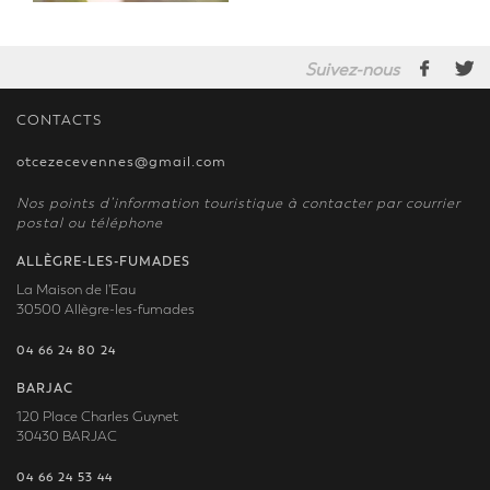
Suivez-nous
CONTACTS
otcezecevennes@gmail.com
Nos points d’information touristique à contacter par courrier
postal ou téléphone
ALLÈGRE-LES-FUMADES
La Maison de l'Eau
30500 Allègre-les-fumades
04 66 24 80 24
BARJAC
120 Place Charles Guynet
30430 BARJAC
04 66 24 53 44