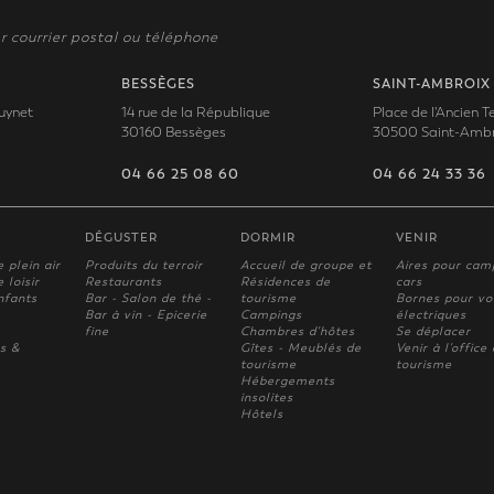
r courrier postal ou téléphone
BESSÈGES
SAINT-AMBROIX
uynet
14 rue de la République
Place de l'Ancien 
30160 Bessèges
30500 Saint-Ambr
04 66 25 08 60
04 66 24 33 36
DÉGUSTER
DORMIR
VENIR
e plein air
Produits du terroir
Accueil de groupe et
Aires pour cam
 loisir
Restaurants
Résidences de
cars
nfants
Bar - Salon de thé -
tourisme
Bornes pour vo
Bar à vin - Epicerie
Campings
électriques
fine
Chambres d'hôtes
Se déplacer
s &
Gîtes - Meublés de
Venir à l'office
tourisme
tourisme
Hébergements
insolites
Hôtels