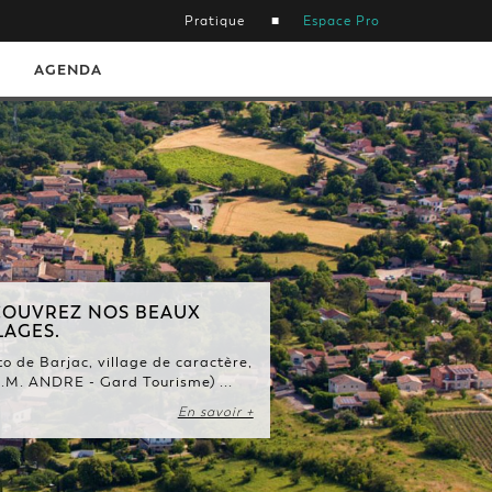
Pratique
Espace Pro
AGENDA
OUVREZ NOS BEAUX
LAGES.
o de Barjac, village de caractère,
J.M. ANDRE - Gard Tourisme) ...
En savoir +