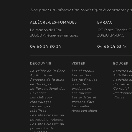
Nos points d’information touristique à contacter pa
ALLÈGRE-LES-FUMADES
BARJAC
La Maison de l'Eau
120 Place Charles G
30500 Allègre-les-fumades
30430 BARJAC
04 66 24 80 24
04 66 24 53 44
DÉCOUVRIR
VISITER
BOUGER
La Vallée de la Cèze
Les châteaux
Activités d
Agritourisme
Les grottes
Activités de
Parcours de la mine
Les jardins, les
Activités e
de Bessèges
parcs, les
Bien-être
Le Parc national des
producteurs
Ca roule!
Cévennes
Les musées
Randonnée
Les châteaux
Les artistes et
Visites
Nos villages
artisans d'art
Les villages
En famille
labellisés
Avec son chien
Les sites classés au
patrimoine national
Les sites classés au
patrimoine de