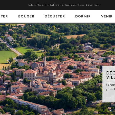
Site officiel de l’office de tourisme Cèze Cévennes
ITER
BOUGER
DÉGUSTER
DORMIR
VENIR
DÉC
VIL
(phot
par 