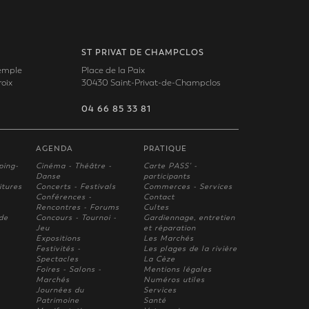
ST PRIVAT DE CHAMPCLOS
Temple
Place de la Paix
oix
30430 Saint-Privat-de-Champclos
04 66 85 33 81
AGENDA
PRATIQUE
ping-
Cinéma - Théâtre -
Carte PASS' -
Danse
participants
itures
Concerts - Festivals
Commerces - Services
Conférences -
Contact
Rencontres - Forums
Cultes
 de
Concours - Tournoi -
Gardiennage, entretien
Jeu
et réparation
Expositions
Les Marchés
Festivités -
Les plages de la rivière
Spectacles
La Cèze
Foires - Salons -
Mentions légales
Marchés
Numéros utiles
Journées du
Services
Patrimoine
Santé