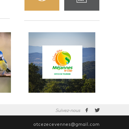
Suivez-nous
otcezecevennes@gmail.com