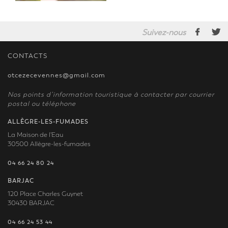
Suivez-nous
CONTACTS
otcezecevennes@gmail.com
Nos points d’information touristique à contacter par courrier
postal ou téléphone
ALLÈGRE-LES-FUMADES
La Maison de l'Eau
30500 Allègre-les-fumades
04 66 24 80 24
BARJAC
120 Place Charles Guynet
30430 BARJAC
04 66 24 53 44