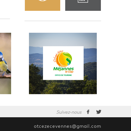
Suivez-nous
otcezecevennes@gmail.com