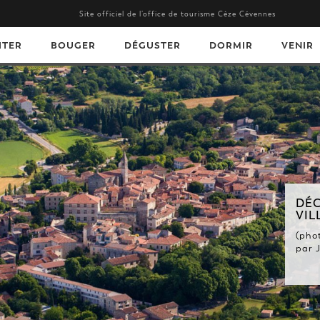
Site officiel de l’office de tourisme Cèze Cévennes
ITER
BOUGER
DÉGUSTER
DORMIR
VENIR
DÉCOUVREZ NOS BEAUX
VILLAGES.
(photo de Barjac, village de caractère,
par J.M. ANDRE - Gard Tourisme) ...
En savoir +