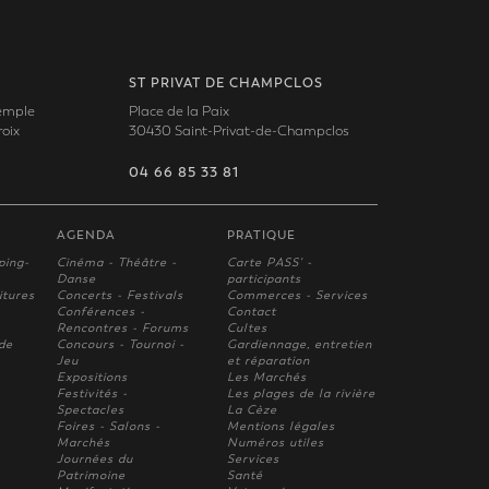
ST PRIVAT DE CHAMPCLOS
Temple
Place de la Paix
oix
30430 Saint-Privat-de-Champclos
04 66 85 33 81
AGENDA
PRATIQUE
ping-
Cinéma - Théâtre -
Carte PASS' -
Danse
participants
itures
Concerts - Festivals
Commerces - Services
Conférences -
Contact
Rencontres - Forums
Cultes
 de
Concours - Tournoi -
Gardiennage, entretien
Jeu
et réparation
Expositions
Les Marchés
Festivités -
Les plages de la rivière
Spectacles
La Cèze
Foires - Salons -
Mentions légales
Marchés
Numéros utiles
Journées du
Services
Patrimoine
Santé