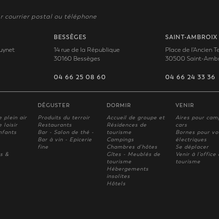
r courrier postal ou téléphone
BESSÈGES
SAINT-AMBROIX
uynet
14 rue de la République
Place de l'Ancien 
30160 Bessèges
30500 Saint-Ambr
04 66 25 08 60
04 66 24 33 36
DÉGUSTER
DORMIR
VENIR
e plein air
Produits du terroir
Accueil de groupe et
Aires pour cam
 loisir
Restaurants
Résidences de
cars
nfants
Bar - Salon de thé -
tourisme
Bornes pour vo
Bar à vin - Epicerie
Campings
électriques
fine
Chambres d'hôtes
Se déplacer
s &
Gîtes - Meublés de
Venir à l'office
tourisme
tourisme
Hébergements
insolites
Hôtels