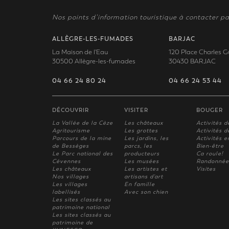
Nos points d’information touristique à contacter pa
ALLÈGRE-LES-FUMADES
BARJAC
La Maison de l'Eau
120 Place Charles G
30500 Allègre-les-fumades
30430 BARJAC
04 66 24 80 24
04 66 24 53 44
DÉCOUVRIR
VISITER
BOUGER
La Vallée de la Cèze
Les châteaux
Activités d
Agritourisme
Les grottes
Activités de
Parcours de la mine
Les jardins, les
Activités e
de Bessèges
parcs, les
Bien-être
Le Parc national des
producteurs
Ca roule!
Cévennes
Les musées
Randonnée
Les châteaux
Les artistes et
Visites
Nos villages
artisans d'art
Les villages
En famille
labellisés
Avec son chien
Les sites classés au
patrimoine national
Les sites classés au
patrimoine de