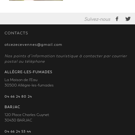
Suivez-nous
CONTACTS
otcezecevennes@gmail.com
Nos points d’information touristique à contacter par courrier
postal ou téléphone
ALLÈGRE-LES-FUMADES
La Maison de l'Eau
30500 Allègre-les-fumades
04 66 24 80 24
BARJAC
120 Place Charles Guynet
30430 BARJAC
04 66 24 53 44