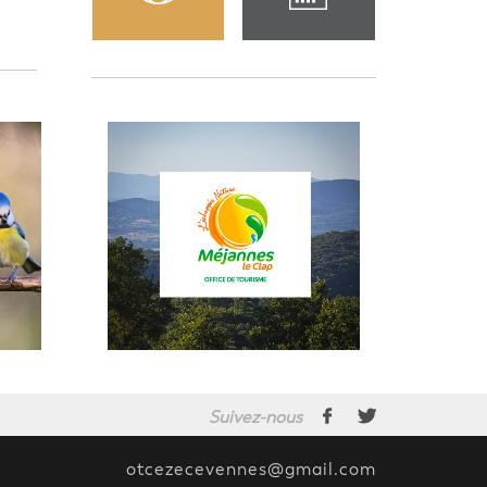
Suivez-nous
otcezecevennes@gmail.com