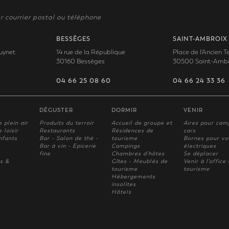
r courrier postal ou téléphone
BESSÈGES
SAINT-AMBROIX
uynet
14 rue de la République
Place de l'Ancien 
30160 Bessèges
30500 Saint-Ambr
04 66 25 08 60
04 66 24 33 36
DÉGUSTER
DORMIR
VENIR
e plein air
Produits du terroir
Accueil de groupe et
Aires pour cam
 loisir
Restaurants
Résidences de
cars
nfants
Bar - Salon de thé -
tourisme
Bornes pour vo
Bar à vin - Epicerie
Campings
électriques
fine
Chambres d'hôtes
Se déplacer
s &
Gîtes - Meublés de
Venir à l'office
tourisme
tourisme
Hébergements
insolites
Hôtels