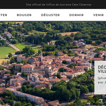
Site officiel de l’office de tourisme Cèze Cévennes
ITER
BOUGER
DÉGUSTER
DORMIR
VENIR
DÉCOUVREZ NOS BEAUX
VILLAGES.
(photo de Barjac, village de caractère,
par J.M. ANDRE - Gard Tourisme) ...
En savoir +