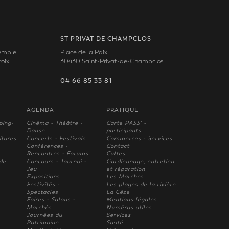
ST PRIVAT DE CHAMPCLOS
Temple
Place de la Paix
oix
30430 Saint-Privat-de-Champclos
04 66 85 33 81
AGENDA
PRATIQUE
ping-
Cinéma - Théâtre -
Carte PASS' -
Danse
participants
itures
Concerts - Festivals
Commerces - Services
Conférences -
Contact
Rencontres - Forums
Cultes
 de
Concours - Tournoi -
Gardiennage, entretien
Jeu
et réparation
Expositions
Les Marchés
Festivités -
Les plages de la rivière
Spectacles
La Cèze
Foires - Salons -
Mentions légales
Marchés
Numéros utiles
Journées du
Services
Patrimoine
Santé