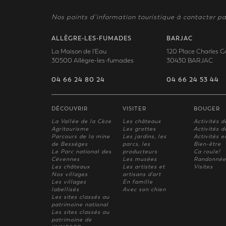
Nos points d’information touristique à contacter pa
ALLÈGRE-LES-FUMADES
BARJAC
La Maison de l'Eau
120 Place Charles G
30500 Allègre-les-fumades
30430 BARJAC
04 66 24 80 24
04 66 24 53 44
DÉCOUVRIR
VISITER
BOUGER
La Vallée de la Cèze
Les châteaux
Activités d
Agritourisme
Les grottes
Activités de
Parcours de la mine
Les jardins, les
Activités e
de Bessèges
parcs, les
Bien-être
Le Parc national des
producteurs
Ca roule!
Cévennes
Les musées
Randonnée
Les châteaux
Les artistes et
Visites
Nos villages
artisans d'art
Les villages
En famille
labellisés
Avec son chien
Les sites classés au
patrimoine national
Les sites classés au
patrimoine de