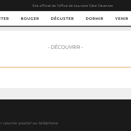
Site officiel de l’office de tourisme Cèze Cévennes
ITER
BOUGER
DÉGUSTER
DORMIR
VENIR
- DÉCOUVRIR -
r courrier postal ou téléphone