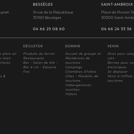
BESSÈGES
SAINT-AMBROIX
uynet
14 rue de la République
Place de l'Ancien 
30160 Bessèges
30500 Saint-Ambr
04 66 25 08 60
04 66 24 33 36
DÉGUSTER
DORMIR
VENIR
e plein air
Produits du terroir
Accueil de groupe et
Aires pour cam
 loisir
Restaurants
Résidences de
cars
nfants
Bar - Salon de thé -
tourisme
Bornes pour vo
Bar à vin - Epicerie
Campings
électriques
fine
Chambres d'hôtes
Se déplacer
s &
Gîtes - Meublés de
Venir à l'office
tourisme
tourisme
Hébergements
insolites
Hôtels