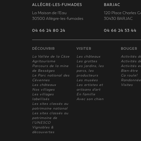
ALLÈGRE-LES-FUMADES
BARJAC
La Maison de l'Eau
120 Place Charles G
30500 Allègre-les-fumades
30430 BARJAC
04 66 24 80 24
04 66 24 53 44
DÉCOUVRIR
VISITER
BOUGER
La Vallée de la Cèze
Les châteaux
Activités d
Agritourisme
Les grottes
Activités de
Parcours de la mine
Les jardins, les
Activités e
de Bessèges
parcs, les
Bien-être
Le Parc national des
producteurs
Ca roule!
Cévennes
Les musées
Randonnée
Les châteaux
Les artistes et
Visites
Nos villages
artisans d'art
Les villages
En famille
labellisés
Avec son chien
Les sites classés au
patrimoine national
Les sites classés au
patrimoine de
l'UNESCO
Vignobles &
découvertes