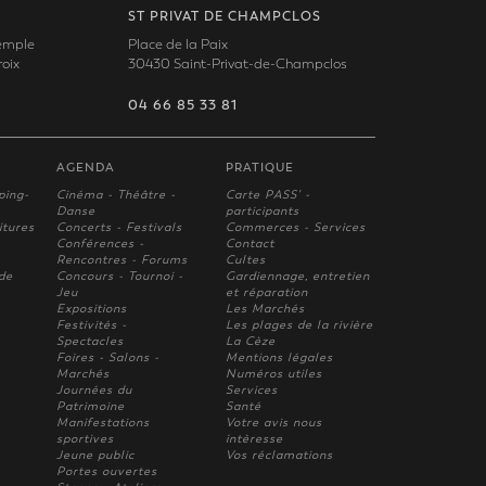
ST PRIVAT DE CHAMPCLOS
Temple
Place de la Paix
oix
30430 Saint-Privat-de-Champclos
04 66 85 33 81
AGENDA
PRATIQUE
ping-
Cinéma - Théâtre -
Carte PASS' -
Danse
participants
itures
Concerts - Festivals
Commerces - Services
Conférences -
Contact
Rencontres - Forums
Cultes
 de
Concours - Tournoi -
Gardiennage, entretien
Jeu
et réparation
Expositions
Les Marchés
Festivités -
Les plages de la rivière
Spectacles
La Cèze
Foires - Salons -
Mentions légales
Marchés
Numéros utiles
Journées du
Services
Patrimoine
Santé
Manifestations
Votre avis nous
sportives
intèresse
Jeune public
Vos réclamations
Portes ouvertes