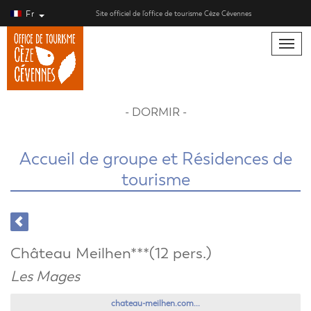
Fr
Site officiel de l’office de tourisme Cèze Cévennes
Toggle
naviga
- DORMIR -
Accueil de groupe et Résidences de
tourisme
Château Meilhen***(12 pers.)
Les Mages
chateau-meilhen.com...