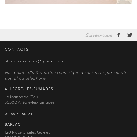
Suivez-nous
CONTACTS
otcezecevennes@gmail.com
Nos points d’information touristique à contacter par courrier
postal ou téléphone
ALLÈGRE-LES-FUMADES
La Maison de l'Eau
30500 Allègre-les-fumades
04 66 24 80 24
BARJAC
120 Place Charles Guynet