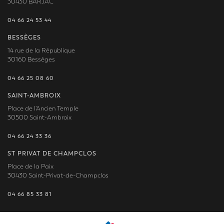
30430 BARJAC
04 66 24 53 44
BESSÈGES
14 rue de la République
30160 Bessèges
04 66 25 08 60
SAINT-AMBROIX
Place de l'Ancien Temple
30500 Saint-Ambroix
04 66 24 33 36
ST PRIVAT DE CHAMPCLOS
Place de la Paix
30430 Saint-Privat-de-Champclos
04 66 85 33 81