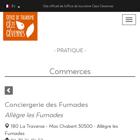
Fr
Site officiel de l’office de tourisme Cèze Cévennes
Toggle
naviga
- PRATIQUE -
Commerces
Conciergerie des Fumades
Allègre les Fumades
180 La Traverse - Mas Chabert 30500 - Allègre les
Fumades