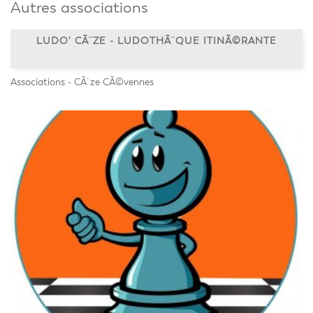
Autres associations
LUDO' CÃ¨ZE - LUDOTHÃ¨QUE ITINÃ©RANTE
Associations - CÃ¨ze CÃ©vennes