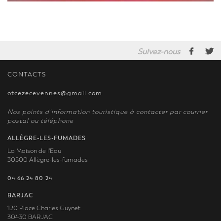
Suivez-nous
CONTACTS
otcezecevennes@gmail.com
Nos points d’information touristique à contacter par courrier
postal ou téléphone
ALLÈGRE-LES-FUMADES
La Maison de l'Eau
30500 Allègre-les-fumades
04 66 24 80 24
BARJAC
120 Place Charles Guynet
30430 BARJAC