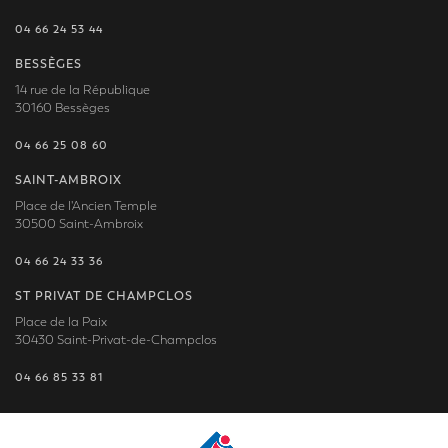
04 66 24 53 44
BESSÈGES
14 rue de la République
30160 Bessèges
04 66 25 08 60
SAINT-AMBROIX
Place de l'Ancien Temple
30500 Saint-Ambroix
04 66 24 33 36
ST PRIVAT DE CHAMPCLOS
Place de la Paix
30430 Saint-Privat-de-Champclos
04 66 85 33 81