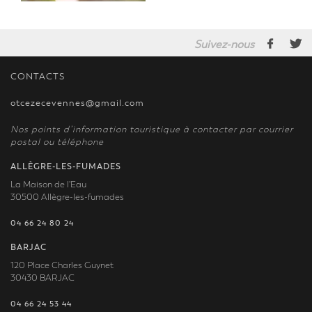
Suivez-nous
CONTACTS
otcezecevennes@gmail.com
Nos points d’information touristique à contacter par courrier
postal ou téléphone
ALLÈGRE-LES-FUMADES
La Maison de l'Eau
30500 Allègre-les-fumades
04 66 24 80 24
BARJAC
120 Place Charles Guynet
30430 BARJAC
04 66 24 53 44