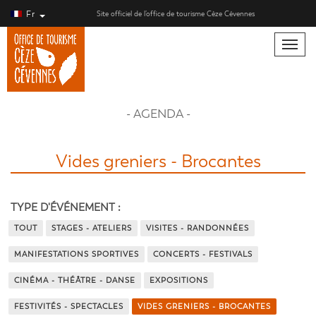
Fr
Site officiel de l’office de tourisme Cèze Cévennes
Toggle
naviga
- AGENDA -
Vides greniers - Brocantes
TYPE D'ÉVÉNEMENT :
TOUT
STAGES - ATELIERS
VISITES - RANDONNÉES
MANIFESTATIONS SPORTIVES
CONCERTS - FESTIVALS
CINÉMA - THÉÂTRE - DANSE
EXPOSITIONS
FESTIVITÉS - SPECTACLES
VIDES GRENIERS - BROCANTES