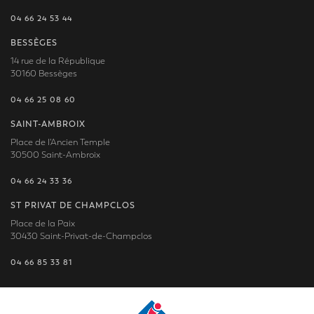
04 66 24 53 44
BESSÈGES
14 rue de la République
30160 Bessèges
04 66 25 08 60
SAINT-AMBROIX
Place de l'Ancien Temple
30500 Saint-Ambroix
04 66 24 33 36
ST PRIVAT DE CHAMPCLOS
Place de la Paix
30430 Saint-Privat-de-Champclos
04 66 85 33 81