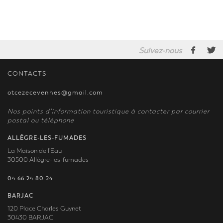
Suivez-nous
CONTACTS
otcezecevennes@gmail.com
Nos points d’information touristique à contacter par courrier
postal ou téléphone
ALLÈGRE-LES-FUMADES
La Maison de l'Eau
30500 Allègre-les-fumades
04 66 24 80 24
BARJAC
120 Place Charles Guynet
30430 BARJAC