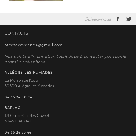
Suivez-nous
CONTACTS
otcezecevennes@gmail.com
Nos points d’information touristique à contacter par courrier
postal ou téléphone
ALLÈGRE-LES-FUMADES
La Maison de l'Eau
30500 Allègre-les-fumades
04 66 24 80 24
BARJAC
120 Place Charles Guynet
30430 BARJAC
04 66 24 53 44