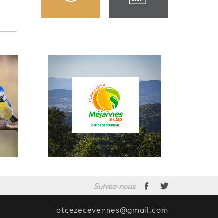
Suivez-nous
otcezecevennes@gmail.com