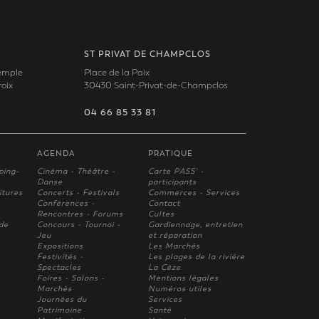
ST PRIVAT DE CHAMPCLOS
Temple
Place de la Paix
oix
30430 Saint-Privat-de-Champclos
04 66 85 33 81
AGENDA
PRATIQUE
ping-
Cinéma - Théâtre -
Carte PASS' -
Danse
participants
itures
Concerts - Festivals
Commerces - Services
Conférences -
Contact
Rencontres - Forums
Cultes
 de
Concours - Tournoi -
Gardiennage, entretien
Jeu
et réparation
Expositions
Les Marchés
Festivités -
Les plages de la rivière
Spectacles
La Cèze
Foires - Salons -
Mentions légales
Marchés
Numéros utiles
Journées du
Services
Patrimoine
Santé