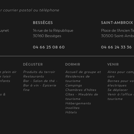
r courrier postal ou téléphone
BESSÈGES
SAINT-AMBROIX
uynet
14 rue de la République
Place de l'Ancien 
30160 Bessèges
30500 Saint-Ambr
04 66 25 08 60
04 66 24 33 36
DÉGUSTER
DORMIR
VENIR
e plein air
Produits du terroir
Accueil de groupe et
Aires pour cam
 loisir
Restaurants
Résidences de
cars
nfants
Bar - Salon de thé -
tourisme
Bornes pour vo
Bar à vin - Epicerie
Campings
électriques
fine
Chambres d'hôtes
Se déplacer
s &
Gîtes - Meublés de
Venir à l'office
tourisme
tourisme
Hébergements
insolites
Hôtels