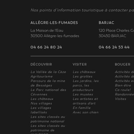
Nos points d’information touristique à contacter pa
ALLÈGRE-LES-FUMADES
BARJAC
La Maison de l'Eau
120 Place Charles G
30500 Allègre-les-fumades
30430 BARJAC
04 66 24 80 24
04 66 24 53 44
DÉCOUVRIR
VISITER
BOUGER
La Vallée de la Cèze
Les châteaux
Activités d
Agritourisme
Les grottes
Activités de
Parcours de la mine
Les jardins, les
Activités e
de Bessèges
parcs, les
Bien-être
Le Parc national des
producteurs
Ca roule!
Cévennes
Les musées
Randonnée
Les châteaux
Les artistes et
Visites
Nos villages
artisans d'art
Les villages
En famille
labellisés
Avec son chien
Les sites classés au
patrimoine national
Les sites classés au
patrimoine de