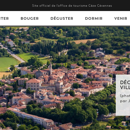
Site officiel de l’office de tourisme Cèze Cévennes
ITER
BOUGER
DÉGUSTER
DORMIR
VENIR
DÉCOUVREZ NOS BEAUX
VILLAGES.
(photo de Barjac, village de caractère,
par J.M. ANDRE - Gard Tourisme) ...
En savoir +