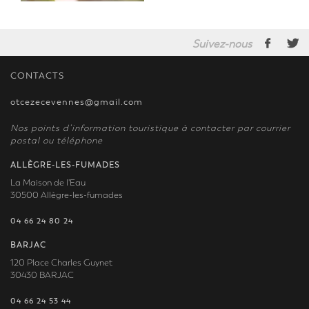
Suivez-nous
CONTACTS
otcezecevennes@gmail.com
Nos points d’information touristique à contacter par courrier
postal ou téléphone
ALLÈGRE-LES-FUMADES
La Maison de l'Eau
30500 Allègre-les-fumades
04 66 24 80 24
BARJAC
120 Place Charles Guynet
30430 BARJAC
04 66 24 53 44