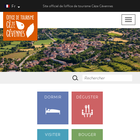
Fr
Site officiel de l’office de tourisme Cèze Cévennes
Toggle
naviga
DORMIR
DÉGUSTER
VISITER
BOUGER