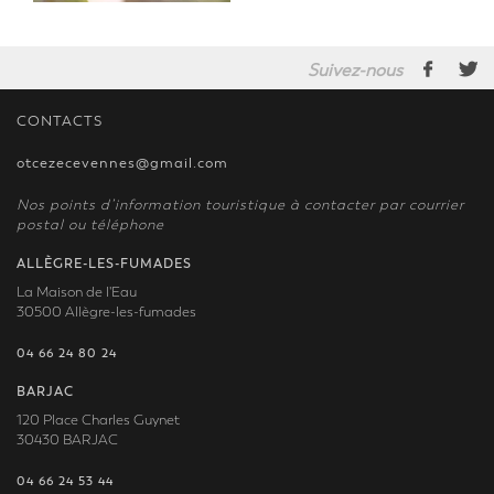
Suivez-nous
CONTACTS
otcezecevennes@gmail.com
Nos points d’information touristique à contacter par courrier
postal ou téléphone
ALLÈGRE-LES-FUMADES
La Maison de l'Eau
30500 Allègre-les-fumades
04 66 24 80 24
BARJAC
120 Place Charles Guynet
30430 BARJAC
04 66 24 53 44