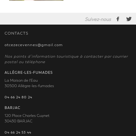
Suivez-nous
CONTACTS
otcezecevennes@gmail.com
Nos points d’information touristique à contacter par courrier
postal ou téléphone
ALLÈGRE-LES-FUMADES
La Maison de l'Eau
30500 Allègre-les-fumades
04 66 24 80 24
BARJAC
120 Place Charles Guynet
30430 BARJAC
04 66 24 53 44