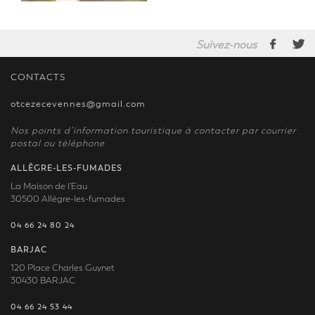
Suivez-nous
CONTACTS
otcezecevennes@gmail.com
Nos points d’information touristique à contacter par courrier
postal ou téléphone
ALLÈGRE-LES-FUMADES
La Maison de l'Eau
30500 Allègre-les-fumades
04 66 24 80 24
BARJAC
120 Place Charles Guynet
30430 BARJAC
04 66 24 53 44