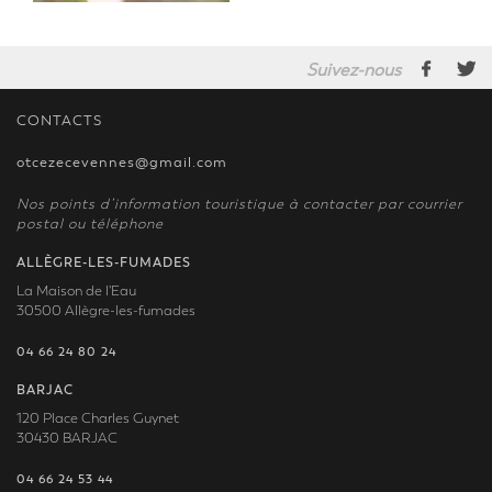
Suivez-nous
CONTACTS
otcezecevennes@gmail.com
Nos points d’information touristique à contacter par courrier
postal ou téléphone
ALLÈGRE-LES-FUMADES
La Maison de l'Eau
30500 Allègre-les-fumades
04 66 24 80 24
BARJAC
120 Place Charles Guynet
30430 BARJAC
04 66 24 53 44