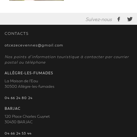
Suivez-nous
CONTACTS
otcezecevennes@gmail.com
Nos points d’information touristique à contacter par courrier
postal ou téléphone
ALLÈGRE-LES-FUMADES
La Maison de l'Eau
30500 Allègre-les-fumades
04 66 24 80 24
BARJAC
120 Place Charles Guynet
30430 BARJAC
04 66 24 53 44