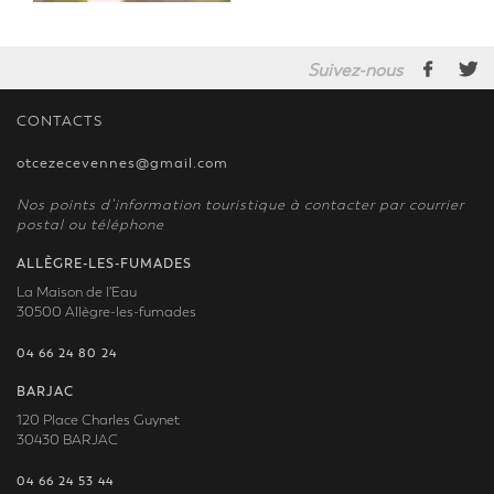
Suivez-nous
CONTACTS
otcezecevennes@gmail.com
Nos points d’information touristique à contacter par courrier
postal ou téléphone
ALLÈGRE-LES-FUMADES
La Maison de l'Eau
30500 Allègre-les-fumades
04 66 24 80 24
BARJAC
120 Place Charles Guynet
30430 BARJAC
04 66 24 53 44