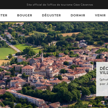
Site officiel de l’office de tourisme Cèze Cévennes
ITER
BOUGER
DÉGUSTER
DORMIR
VENIR
VREZ NOS BEAUX
ES.
Barjac, village de caractère,
ANDRE - Gard Tourisme) ...
En savoir +