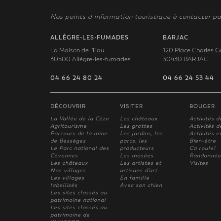
Nos points d’information touristique à contacter pa
ALLÈGRE-LES-FUMADES
BARJAC
La Maison de l'Eau
120 Place Charles G
30500 Allègre-les-fumades
30430 BARJAC
04 66 24 80 24
04 66 24 53 44
DÉCOUVRIR
VISITER
BOUGER
La Vallée de la Cèze
Les châteaux
Activités d
Agritourisme
Les grottes
Activités de
Parcours de la mine
Les jardins, les
Activités e
de Bessèges
parcs, les
Bien-être
Le Parc national des
producteurs
Ca roule!
Cévennes
Les musées
Randonnée
Les châteaux
Les artistes et
Visites
Nos villages
artisans d'art
Les villages
En famille
labellisés
Avec son chien
Les sites classés au
patrimoine national
Les sites classés au
patrimoine de