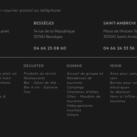
r courrier postal ou téléphone
BESSÈGES
SAINT-AMBROIX
uynet
14 rue de la République
Place de l'Ancien 
30160 Bessèges
30500 Saint-Ambr
04 66 25 08 60
04 66 24 33 36
DÉGUSTER
DORMIR
VENIR
e plein air
Produits du terroir
Accueil de groupe et
Aires pour cam
 loisir
Restaurants
Résidences de
cars
nfants
Bar - Salon de thé -
tourisme
Bornes pour vo
Bar à vin - Epicerie
Campings
électriques
fine
Chambres d'hôtes
Se déplacer
s &
Gîtes - Meublés de
Venir à l'office
tourisme
tourisme
Hébergements
insolites
Hôtels