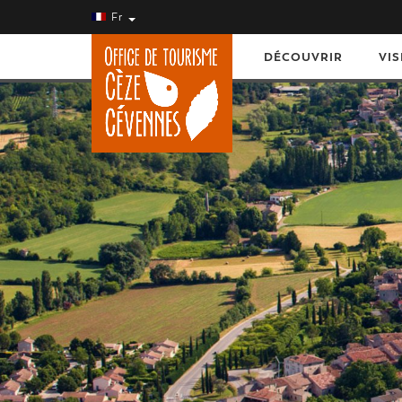
Fr
DÉCOUVRIR
VIS
DÉCOU
VILLAG
(photo de 
par J.M. 