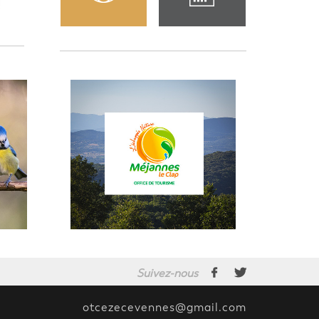
Suivez-nous
otcezecevennes@gmail.com