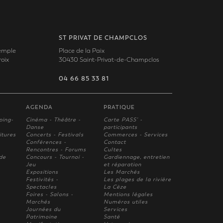
ST PRIVAT DE CHAMPCLOS
Temple
Place de la Paix
oix
30430 Saint-Privat-de-Champclos
04 66 85 33 81
AGENDA
PRATIQUE
ping-
Cinéma - Théâtre -
Carte PASS' -
Danse
participants
itures
Concerts - Festivals
Commerces - Services
Conférences -
Contact
Rencontres - Forums
Cultes
 de
Concours - Tournoi -
Gardiennage, entretien
Jeu
et réparation
Expositions
Les Marchés
Festivités -
Les plages de la rivière
Spectacles
La Cèze
Foires - Salons -
Mentions légales
Marchés
Numéros utiles
Journées du
Services
Patrimoine
Santé