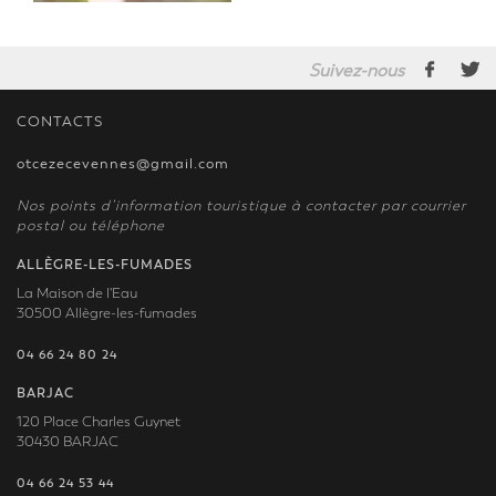
Suivez-nous
CONTACTS
otcezecevennes@gmail.com
Nos points d’information touristique à contacter par courrier
postal ou téléphone
ALLÈGRE-LES-FUMADES
La Maison de l'Eau
30500 Allègre-les-fumades
04 66 24 80 24
BARJAC
120 Place Charles Guynet
30430 BARJAC
04 66 24 53 44