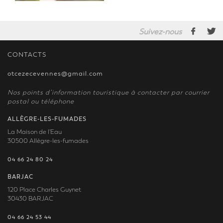
Suivez-nous
CONTACTS
otcezecevennes@gmail.com
Nos points d’information touristique à contacter par courrier
postal ou téléphone
ALLÈGRE-LES-FUMADES
La Maison de l'Eau
30500 Allègre-les-fumades
04 66 24 80 24
BARJAC
120 Place Charles Guynet
30430 BARJAC
04 66 24 53 44